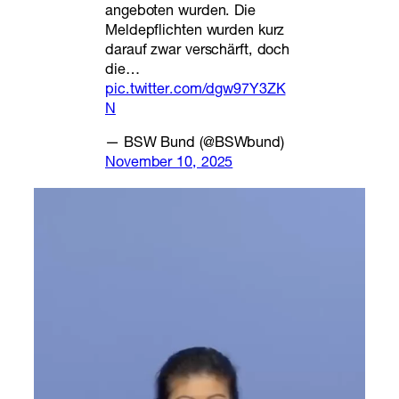
angeboten wurden. Die
Meldepflichten wurden kurz
darauf zwar verschärft, doch
die…
pic.twitter.com/dgw97Y3ZK
N
— BSW Bund (@BSWbund)
November 10, 2025