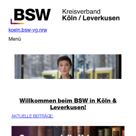
Zum
Inhalt
springen
koeln.bsw-vg.nrw
Menü
Willkommen beim BSW in Köln &
Leverkusen!
AKTUELLE BEITRÄGE: