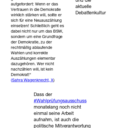
und die
aufgefordert: Wenn er das
aktuelle
Vertrauen in die Demokratie
Debattenkultur
wirklich stärken will, sollte er
sich für eine Neuauszählung
einsetzen! Schließlich geht es
dabei nicht nur um das BSW,
sondern um eine Grundfrage
der Demokratie, zu der
rechtmäßig ablaufende
Wahlen und korrekte
Auszählungen elementar
dazugehören. Wer nicht
nachzählen will, ist kein
Demokrat!“
(
Sahra Wagenknecht, X
)
Dass der
#Wahlprüfungsausschuss
monatelang noch nicht
einmal seine Arbeit
aufnahm, ist auch die
politische Mitverantwortung